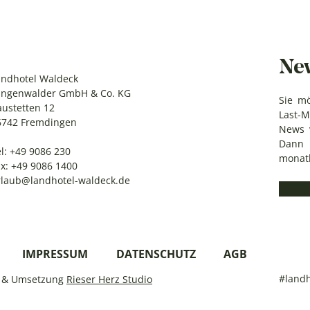
New
andhotel Waldeck
angenwalder GmbH & Co. KG
Sie mö
austetten 12
Last-
6742 Fremdingen
News 
Dann
l:
+49 9086 230
monatl
x: +49 9086 1400
rlaub@landhotel-waldeck.de
IMPRESSUM
DATENSCHUTZ
AGB
#landh
n & Umsetzung
Rieser Herz Studio