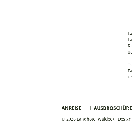
L
L
R
8
Te
Fa
u
ANREISE
HAUSBROSCHÜRE
© 2026 Landhotel Waldeck I Desig