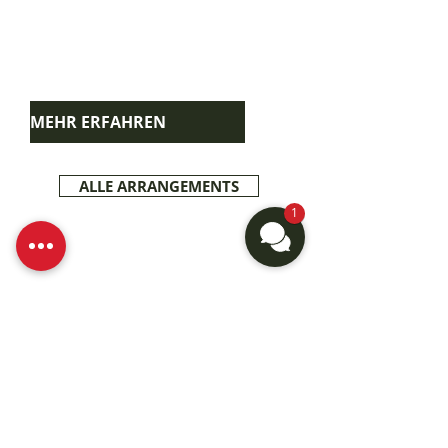
Verwöhnen Sie Ihren Gaumen und 
lassen Sie sich von kulinarischen 
Genüssen verzaubern. Unser 
Chefkoch Peter freut sich!
MEHR ERFAHREN
ALLE ARRANGEMENTS
1